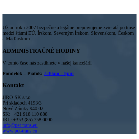
Už od roku 2007 bezpečne a legálne prepravujeme zvieratá po trase
medzi štátmi EÚ, Írskom, Severným Írskom, Slovenskom, Českom
a Maďarskom.
ADMINISTRAČNÉ
HODINY
V tomto čase nás zastihnete v našej kancelárií
Pondelok – Piatok:
7:30am – 8pm
Kontakt
JIRO-SK s.r.o.
Pri skladoch 4193/3
Nové Zámky 940 02
SK: +421 918 110 888
IRL: +353 (85) 758 0090
info@pet-trans.eu
www.pet-trans.eu